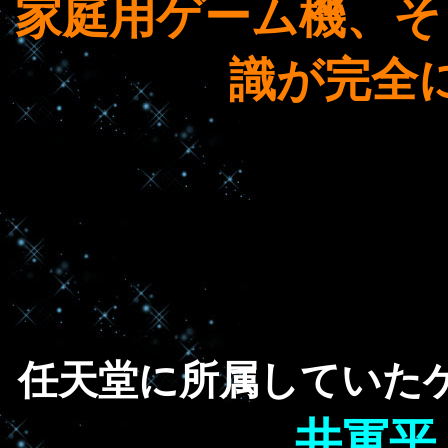
家庭用ゲーム機、そ
識が完全
任天堂に所属していた
井軍平