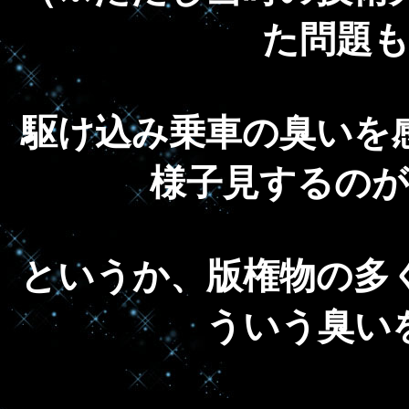
た問題
駆け込み乗車の臭いを
様子見するの
というか、版権物の多
ういう臭い