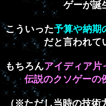
ゲーが誕
こういった
予算や納期
だと言われて
もちろん
アイディア片
伝説のクソゲーの
（※ただし当時の技術