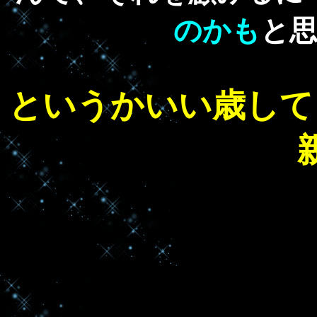
のかも
と
というかいい歳して