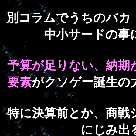
別コラムでうちのバカ
中小サードの事
予算が足りない、納期
要素
がクソゲー誕生の
特に決算前とか、商戦
にじみ出