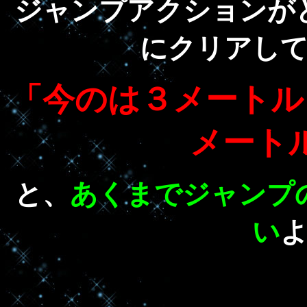
ジャンプアクションが
にクリアし
「今のは３メートル
メート
と、
あくまでジャンプ
い