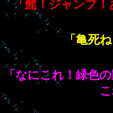
「髭！ジャンプ！
「亀死ね
「なにこれ！緑色の
こ