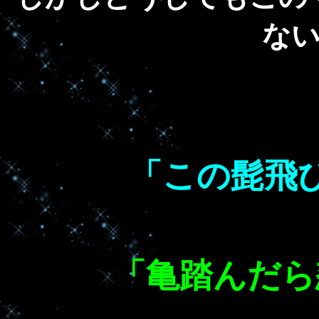
な
「この髭飛
「亀踏んだら