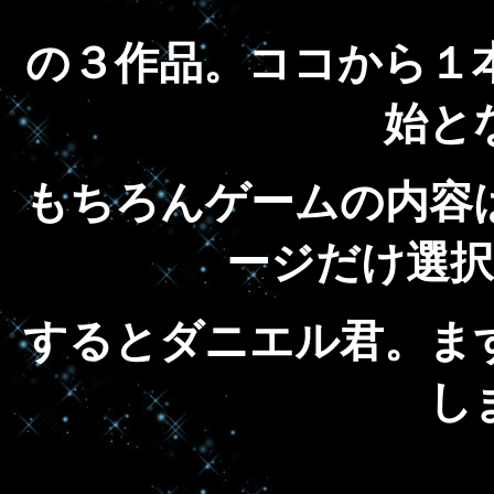
の３作品。ココから１
始と
もちろんゲームの内容
ージだけ選
するとダニエル君。ま
し